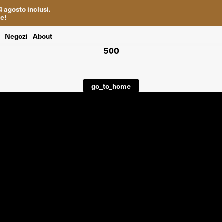
4
agosto inclusi
.
te
!
i
Negozi
About
500
go_to_home