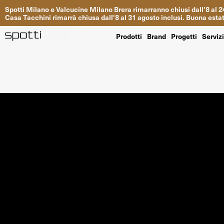
Spotti
Milano
e
Valcucine
Milano
Brera
rimarranno
chiusi
dall
'
8
al
2
Casa
Tacchini
rimarrà
chiusa dall
'
8
al
31
agosto inclusi
.
Buona
esta
Prodotti
Brand
Progetti
Serviz