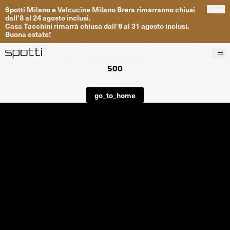
Spotti
Milano
e
Valcucine
Milano
Brera
rimarranno
chiusi
close
dall
'
8
al
24
agosto inclusi
.
Casa
Tacchini
rimarrà
chiusa dall
'
8
al
31
agosto inclusi
.
Buona
estate
!
500
Prodotti
Brand
go_to_home
Progetti
Servizi
Negozi
About