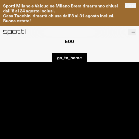
Spotti
Milano
e
Valcucine
Milano
Brera
rimarranno
chiusi
close
dall
'
8
al
24
agosto inclusi
.
Casa
Tacchini
rimarrà
chiusa dall
'
8
al
31
agosto inclusi
.
Buona
estate
!
500
Prodotti
Brand
go_to_home
Progetti
Servizi
Negozi
About