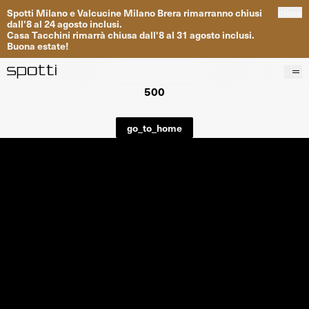
Spotti
Milano
e
Valcucine
Milano
Brera
rimarranno
chiusi
close
dall
'
8
al
24
agosto inclusi
.
Casa
Tacchini
rimarrà
chiusa dall
'
8
al
31
agosto inclusi
.
Buona
estate
!
500
Prodotti
Brand
go_to_home
Progetti
Servizi
Negozi
About