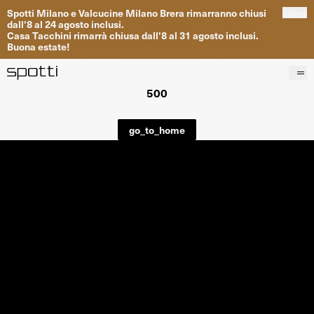
Spotti
Milano
e
Valcucine
Milano
Brera
rimarranno
chiusi
close
dall
'
8
al
24
agosto inclusi
.
Casa
Tacchini
rimarrà
chiusa dall
'
8
al
31
agosto inclusi
.
Buona
estate
!
500
Prodotti
Brand
go_to_home
Progetti
Servizi
Negozi
About