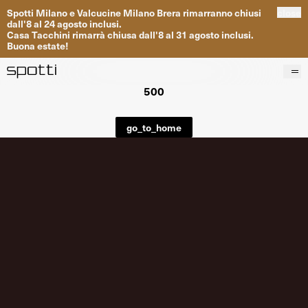
Spotti
Milano
e
Valcucine
Milano
Brera
rimarranno
chiusi
close
dall
'
8
al
24
agosto inclusi
.
Casa
Tacchini
rimarrà
chiusa dall
'
8
al
31
agosto inclusi
.
Buona
estate
!
500
Prodotti
Brand
go_to_home
Progetti
Servizi
Negozi
About