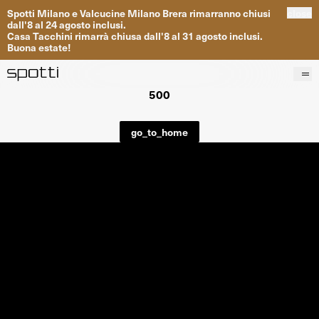
Spotti
Milano
e
Valcucine
Milano
Brera
rimarranno
chiusi
close
dall
'
8
al
24
agosto inclusi
.
Casa
Tacchini
rimarrà
chiusa dall
'
8
al
31
agosto inclusi
.
Buona
estate
!
500
Prodotti
Brand
go_to_home
Progetti
Servizi
Negozi
About