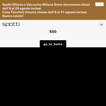
Spotti
Milano
e
Valcucine
Milano
Brera
rimarranno
chiusi
close
dall
'
8
al
24
agosto inclusi
.
Casa
Tacchini
rimarrà
chiusa dall
'
8
al
31
agosto inclusi
.
Buona
estate
!
500
Prodotti
Brand
go_to_home
Progetti
Servizi
Negozi
About