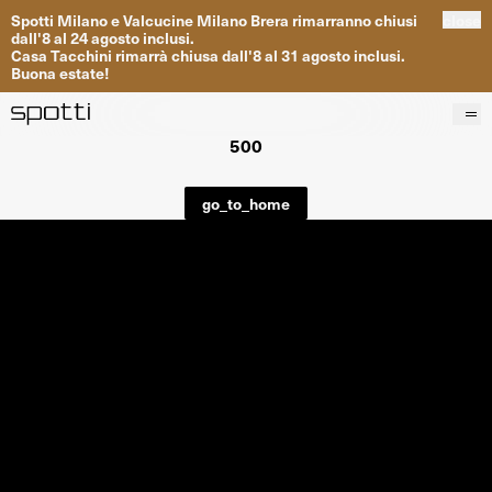
Spotti
Milano
e
Valcucine
Milano
Brera
rimarranno
chiusi
close
dall
'
8
al
24
agosto inclusi
.
Casa
Tacchini
rimarrà
chiusa dall
'
8
al
31
agosto inclusi
.
Buona
estate
!
500
Prodotti
Brand
go_to_home
Progetti
Servizi
Negozi
About