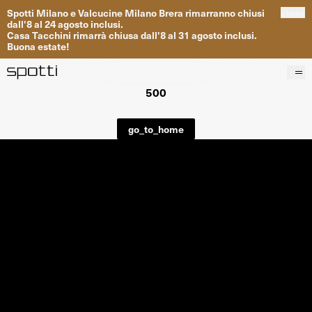
Spotti
Milano
e
Valcucine
Milano
Brera
rimarranno
chiusi
close
dall
'
8
al
24
agosto inclusi
.
Casa
Tacchini
rimarrà
chiusa dall
'
8
al
31
agosto inclusi
.
Buona
estate
!
500
Prodotti
Brand
go_to_home
Progetti
Servizi
Negozi
About