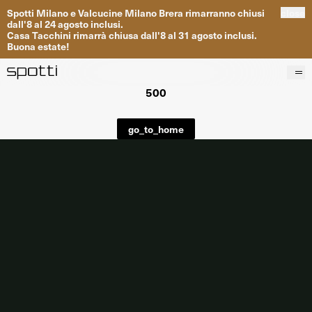
Spotti
Milano
e
Valcucine
Milano
Brera
rimarranno
chiusi
close
dall
'
8
al
24
agosto inclusi
.
Casa
Tacchini
rimarrà
chiusa dall
'
8
al
31
agosto inclusi
.
Buona
estate
!
500
Prodotti
Brand
go_to_home
Progetti
Servizi
Negozi
About