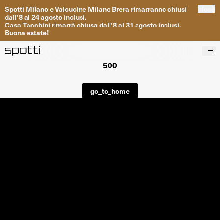
Spotti
Milano
e
Valcucine
Milano
Brera
rimarranno
chiusi
close
dall
'
8
al
24
agosto inclusi
.
Casa
Tacchini
rimarrà
chiusa dall
'
8
al
31
agosto inclusi
.
Buona
estate
!
500
Prodotti
Brand
go_to_home
Progetti
Servizi
Negozi
About