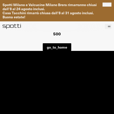
Spotti
Milano
e
Valcucine
Milano
Brera
rimarranno
chiusi
close
dall
'
8
al
24
agosto inclusi
.
Casa
Tacchini
rimarrà
chiusa dall
'
8
al
31
agosto inclusi
.
Buona
estate
!
500
Prodotti
Brand
go_to_home
Progetti
Servizi
Negozi
About