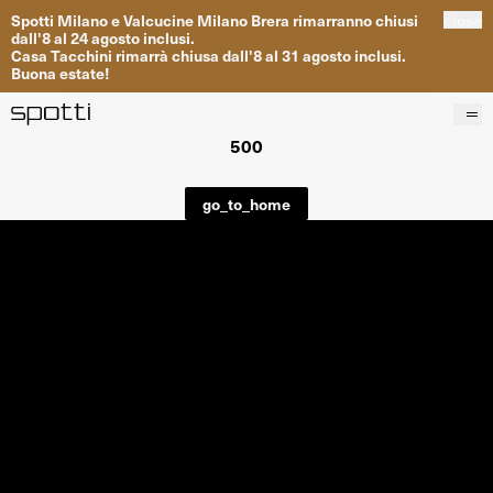
Spotti
Milano
e
Valcucine
Milano
Brera
rimarranno
chiusi
close
dall
'
8
al
24
agosto inclusi
.
Casa
Tacchini
rimarrà
chiusa dall
'
8
al
31
agosto inclusi
.
Buona
estate
!
500
Prodotti
Brand
go_to_home
Progetti
Servizi
Negozi
About