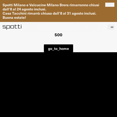
Spotti
Milano
e
Valcucine
Milano
Brera
rimarranno
chiusi
close
dall
'
8
al
24
agosto inclusi
.
Casa
Tacchini
rimarrà
chiusa dall
'
8
al
31
agosto inclusi
.
Buona
estate
!
500
Prodotti
Brand
go_to_home
Progetti
Servizi
Negozi
About