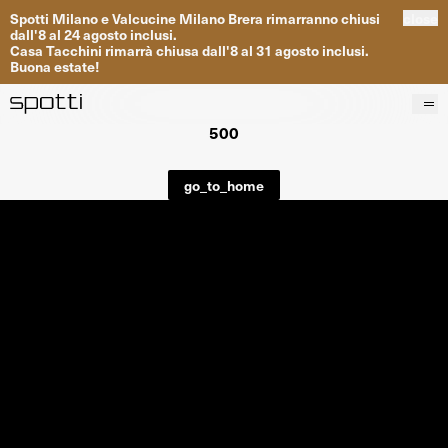
Spotti
Milano
e
Valcucine
Milano
Brera
rimarranno
chiusi
close
dall
'
8
al
24
agosto inclusi
.
Casa
Tacchini
rimarrà
chiusa dall
'
8
al
31
agosto inclusi
.
Buona
estate
!
500
Prodotti
Brand
go_to_home
Progetti
Servizi
Negozi
About