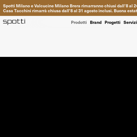
Spotti
Milano
e
Valcucine
Milano
Brera
rimarranno
chiusi
dall
'
8
al
2
Casa
Tacchini
rimarrà
chiusa dall
'
8
al
31
agosto inclusi
.
Buona
esta
Prodotti
Brand
Progetti
Serviz