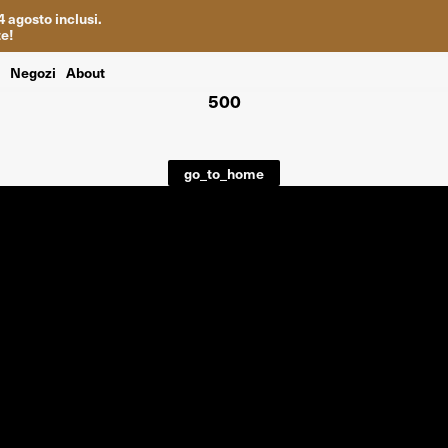
4
agosto inclusi
.
te
!
i
Negozi
About
500
go_to_home