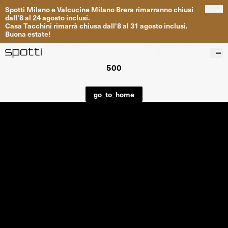
Spotti
Milano
e
Valcucine
Milano
Brera
rimarranno
chiusi
close
dall
'
8
al
24
agosto inclusi
.
Casa
Tacchini
rimarrà
chiusa dall
'
8
al
31
agosto inclusi
.
Buona
estate
!
500
Prodotti
Brand
go_to_home
Progetti
Servizi
Negozi
About