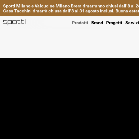
Spotti
Milano
e
Valcucine
Milano
Brera
rimarranno
chiusi
dall
'
8
al
2
Casa
Tacchini
rimarrà
chiusa dall
'
8
al
31
agosto inclusi
.
Buona
esta
Prodotti
Brand
Progetti
Serviz