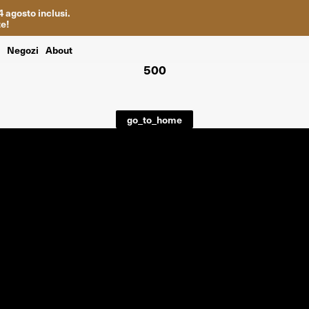
4
agosto inclusi
.
te
!
i
Negozi
About
500
go_to_home