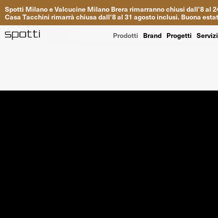
Spotti
Milano
e
Valcucine
Milano
Brera
rimarranno
chiusi
dall
'
8
al
2
Casa
Tacchini
rimarrà
chiusa dall
'
8
al
31
agosto inclusi
.
Buona
esta
Prodotti
Brand
Progetti
Serviz