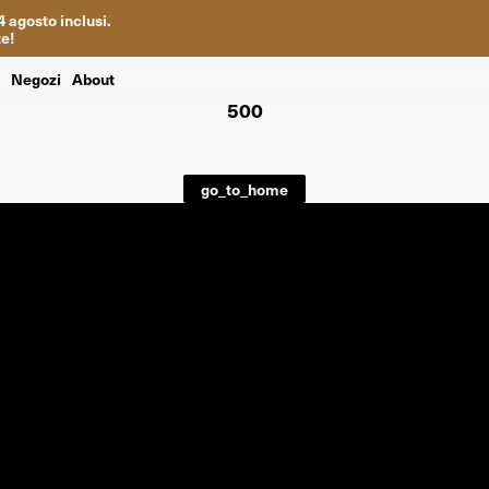
4
agosto inclusi
.
te
!
i
Negozi
About
500
go_to_home