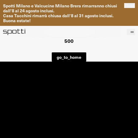
Spotti
Milano
e
Valcucine
Milano
Brera
rimarranno
chiusi
close
dall
'
8
al
24
agosto inclusi
.
Casa
Tacchini
rimarrà
chiusa dall
'
8
al
31
agosto inclusi
.
Buona
estate
!
500
Prodotti
Brand
go_to_home
Progetti
Servizi
Negozi
About