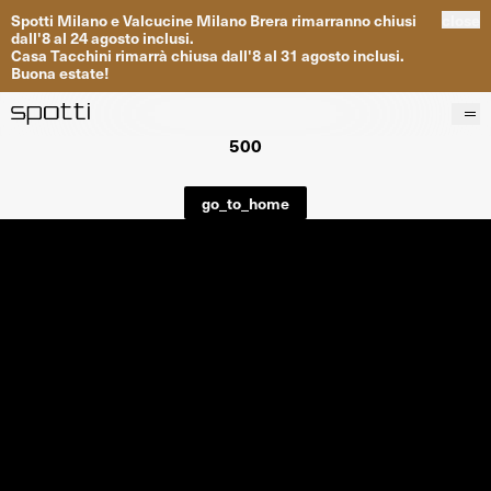
Spotti
Milano
e
Valcucine
Milano
Brera
rimarranno
chiusi
close
dall
'
8
al
24
agosto inclusi
.
Casa
Tacchini
rimarrà
chiusa dall
'
8
al
31
agosto inclusi
.
Buona
estate
!
500
Prodotti
Brand
go_to_home
Progetti
Servizi
Negozi
About