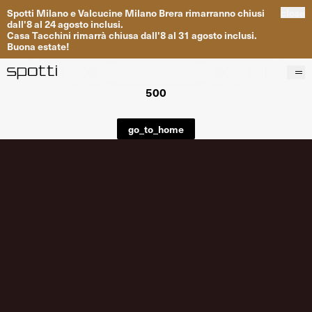
Spotti
Milano
e
Valcucine
Milano
Brera
rimarranno
chiusi
close
dall
'
8
al
24
agosto inclusi
.
Casa
Tacchini
rimarrà
chiusa dall
'
8
al
31
agosto inclusi
.
Buona
estate
!
500
Prodotti
Brand
go_to_home
Progetti
Servizi
Negozi
About