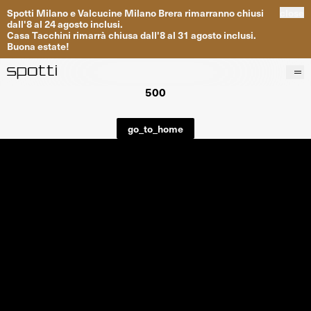
Spotti
Milano
e
Valcucine
Milano
Brera
rimarranno
chiusi
close
dall
'
8
al
24
agosto inclusi
.
Casa
Tacchini
rimarrà
chiusa dall
'
8
al
31
agosto inclusi
.
Buona
estate
!
500
Prodotti
Brand
go_to_home
Progetti
Servizi
Negozi
About