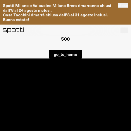
Spotti
Milano
e
Valcucine
Milano
Brera
rimarranno
chiusi
close
dall
'
8
al
24
agosto inclusi
.
Casa
Tacchini
rimarrà
chiusa dall
'
8
al
31
agosto inclusi
.
Buona
estate
!
500
Prodotti
Brand
go_to_home
Progetti
Servizi
Negozi
About